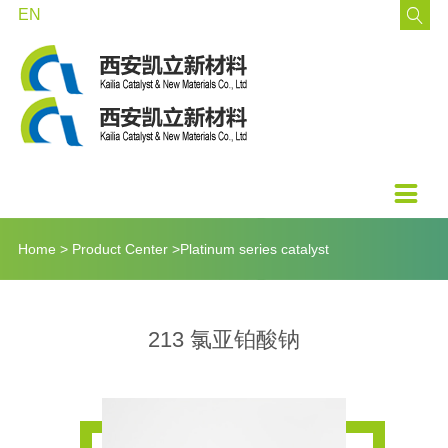
EN

About Us
Technology Center
Product center
Investor Portal
Customer Support
Join Us
Company Profile
Current Technology
Palladium series of catalysts
Public Announcement
Download
Job Recruitment
Culture
Future Directions
Platinum series catalyst
Investor Interaction
Online Message
Resume delivery
History
Rhodium series catalysts
Order Online
Staff Training

Honor
Ruthenium series catalyst
Home
>
Product Center
>
Platinum series catalyst
News
Iridium series catalyst
213 氯亚铂酸钠